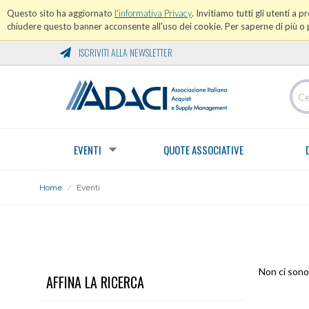
Questo sito ha aggiornato
l'informativa Privacy
. Invitiamo tutti gli utenti a 
chiudere questo banner acconsente all'uso dei cookie. Per saperne di più o p
ISCRIVITI ALLA NEWSLETTER
EVENTI
QUOTE ASSOCIATIVE
Home
/
Eventi
EVENTI
Non ci sono 
AFFINA LA RICERCA