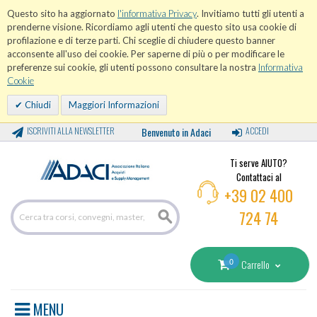
Questo sito ha aggiornato
l'informativa Privacy
. Invitiamo tutti gli utenti a
prenderne visione. Ricordiamo agli utenti che questo sito usa cookie di
profilazione e di terze parti. Chi sceglie di chiudere questo banner
acconsente all'uso dei cookie. Per saperne di più o per modificare le
preferenze sui cookie, gli utenti possono consultare la nostra
Informativa
Cookie
Chiudi
Maggiori Informazioni
ISCRIVITI ALLA NEWSLETTER
Benvenuto in Adaci
ACCEDI
Ti serve AIUTO?
Contattaci al
+39 02 400
724 74
0
Carrello
MENU