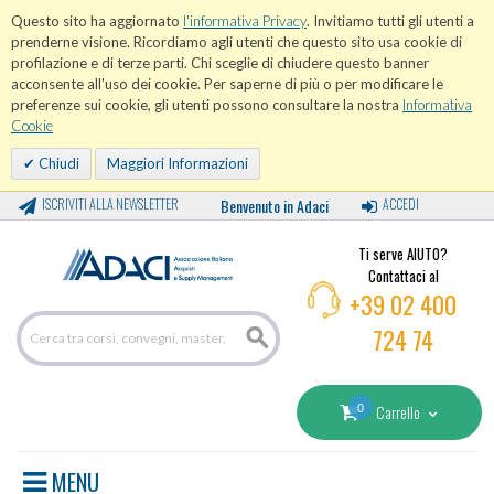
Questo sito ha aggiornato
l'informativa Privacy
. Invitiamo tutti gli utenti a
prenderne visione. Ricordiamo agli utenti che questo sito usa cookie di
profilazione e di terze parti. Chi sceglie di chiudere questo banner
acconsente all'uso dei cookie. Per saperne di più o per modificare le
preferenze sui cookie, gli utenti possono consultare la nostra
Informativa
Cookie
Chiudi
Maggiori Informazioni
ISCRIVITI ALLA NEWSLETTER
Benvenuto in Adaci
ACCEDI
Ti serve AIUTO?
Contattaci al
+39 02 400
724 74
0
Carrello
MENU