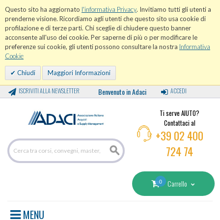
Questo sito ha aggiornato
l'informativa Privacy
. Invitiamo tutti gli utenti a
prenderne visione. Ricordiamo agli utenti che questo sito usa cookie di
profilazione e di terze parti. Chi sceglie di chiudere questo banner
acconsente all'uso dei cookie. Per saperne di più o per modificare le
preferenze sui cookie, gli utenti possono consultare la nostra
Informativa
Cookie
Chiudi
Maggiori Informazioni
ISCRIVITI ALLA NEWSLETTER
Benvenuto in Adaci
ACCEDI
Ti serve AIUTO?
Contattaci al
+39 02 400
724 74
0
Carrello
MENU