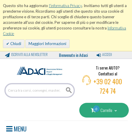
Questo sito ha aggiornato
l'informativa Privacy
. Invitiamo tutti gli utenti a
prenderne visione. Ricordiamo agli utenti che questo sito usa cookie di
profilazione e di terze parti. Chi sceglie di chiudere questo banner
acconsente all'uso dei cookie. Per saperne di più o per modificare le
preferenze sui cookie, gli utenti possono consultare la nostra
Informativa
Cookie
Chiudi
Maggiori Informazioni
ISCRIVITI ALLA NEWSLETTER
Benvenuto in Adaci
ACCEDI
Ti serve AIUTO?
Contattaci al
+39 02 400
724 74
0
Carrello
MENU