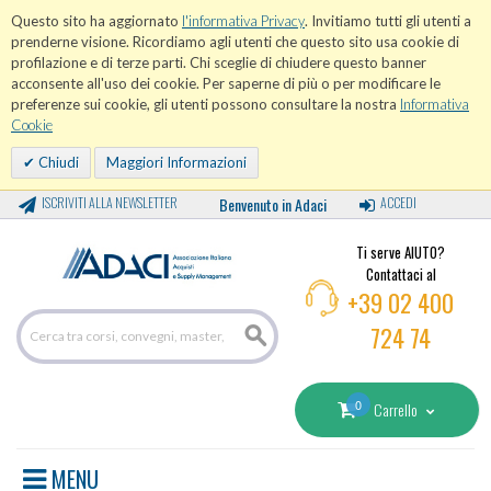
Questo sito ha aggiornato
l'informativa Privacy
. Invitiamo tutti gli utenti a
prenderne visione. Ricordiamo agli utenti che questo sito usa cookie di
profilazione e di terze parti. Chi sceglie di chiudere questo banner
acconsente all'uso dei cookie. Per saperne di più o per modificare le
preferenze sui cookie, gli utenti possono consultare la nostra
Informativa
Cookie
Chiudi
Maggiori Informazioni
ISCRIVITI ALLA NEWSLETTER
Benvenuto in Adaci
ACCEDI
Ti serve AIUTO?
Contattaci al
+39 02 400
724 74
0
Carrello
MENU