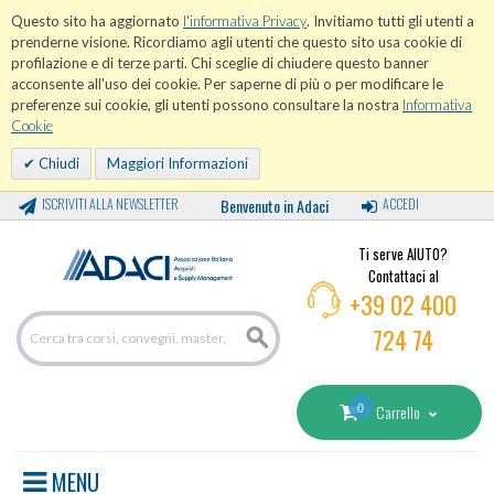
Questo sito ha aggiornato
l'informativa Privacy
. Invitiamo tutti gli utenti a
prenderne visione. Ricordiamo agli utenti che questo sito usa cookie di
profilazione e di terze parti. Chi sceglie di chiudere questo banner
acconsente all'uso dei cookie. Per saperne di più o per modificare le
preferenze sui cookie, gli utenti possono consultare la nostra
Informativa
Cookie
Chiudi
Maggiori Informazioni
ISCRIVITI ALLA NEWSLETTER
Benvenuto in Adaci
ACCEDI
Ti serve AIUTO?
Contattaci al
+39 02 400
724 74
0
Carrello
MENU