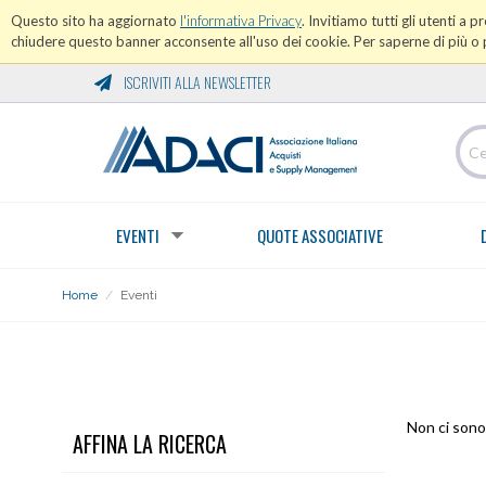
Questo sito ha aggiornato
l'informativa Privacy
. Invitiamo tutti gli utenti a 
chiudere questo banner acconsente all'uso dei cookie. Per saperne di più o p
ISCRIVITI ALLA NEWSLETTER
EVENTI
QUOTE ASSOCIATIVE
Home
/
Eventi
EVENTI
Non ci sono 
AFFINA LA RICERCA