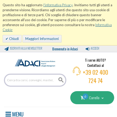
Questo sito ha aggiornato
l'informativa Privacy
. Invitiamo tutti gli utenti a
prenderne visione. Ricordiamo agli utenti che questo sito usa cookie di
profilazione e di terze parti. Chi sceglie di chiudere questo banner
acconsente all'uso dei cookie. Per saperne di più o per modificare le
preferenze sui cookie, gli utenti possono consultare la nostra
Informativa
Cookie
Chiudi
Maggiori Informazioni
ISCRIVITI ALLA NEWSLETTER
Benvenuto in Adaci
ACCEDI
Ti serve AIUTO?
Contattaci al
+39 02 400
724 74
0
Carrello
MENU