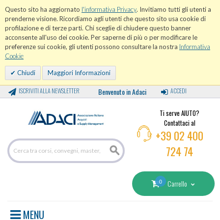
Questo sito ha aggiornato
l'informativa Privacy
. Invitiamo tutti gli utenti a
prenderne visione. Ricordiamo agli utenti che questo sito usa cookie di
profilazione e di terze parti. Chi sceglie di chiudere questo banner
acconsente all'uso dei cookie. Per saperne di più o per modificare le
preferenze sui cookie, gli utenti possono consultare la nostra
Informativa
Cookie
Chiudi
Maggiori Informazioni
ISCRIVITI ALLA NEWSLETTER
Benvenuto in Adaci
ACCEDI
Ti serve AIUTO?
Contattaci al
+39 02 400
724 74
0
Carrello
MENU