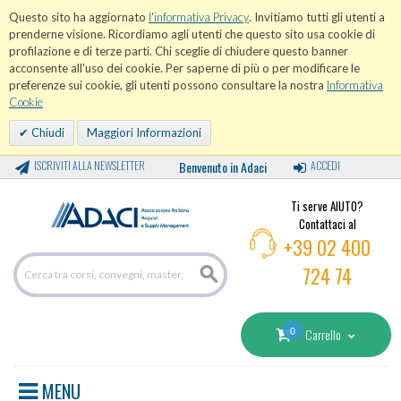
Questo sito ha aggiornato
l'informativa Privacy
. Invitiamo tutti gli utenti a
prenderne visione. Ricordiamo agli utenti che questo sito usa cookie di
profilazione e di terze parti. Chi sceglie di chiudere questo banner
acconsente all'uso dei cookie. Per saperne di più o per modificare le
preferenze sui cookie, gli utenti possono consultare la nostra
Informativa
Cookie
Chiudi
Maggiori Informazioni
ISCRIVITI ALLA NEWSLETTER
Benvenuto in Adaci
ACCEDI
Ti serve AIUTO?
Contattaci al
+39 02 400
724 74
0
Carrello
MENU