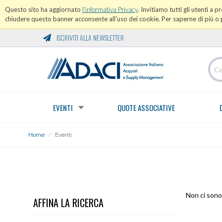
Questo sito ha aggiornato
l'informativa Privacy
. Invitiamo tutti gli utenti a 
chiudere questo banner acconsente all'uso dei cookie. Per saperne di più o p
ISCRIVITI ALLA NEWSLETTER
EVENTI
QUOTE ASSOCIATIVE
Home
/
Eventi
EVENTI
Non ci sono 
AFFINA LA RICERCA