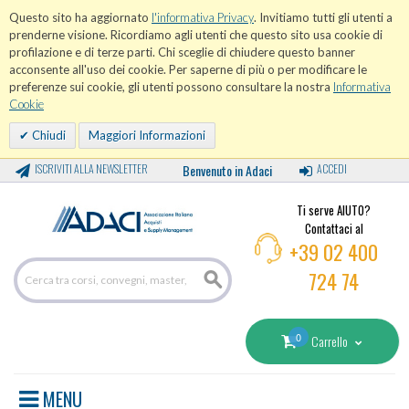
Questo sito ha aggiornato
l'informativa Privacy
. Invitiamo tutti gli utenti a
prenderne visione. Ricordiamo agli utenti che questo sito usa cookie di
profilazione e di terze parti. Chi sceglie di chiudere questo banner
acconsente all'uso dei cookie. Per saperne di più o per modificare le
preferenze sui cookie, gli utenti possono consultare la nostra
Informativa
Cookie
Chiudi
Maggiori Informazioni
ISCRIVITI ALLA NEWSLETTER
Benvenuto in Adaci
ACCEDI
Ti serve AIUTO?
Contattaci al
+39 02 400
724 74
0
Carrello
MENU