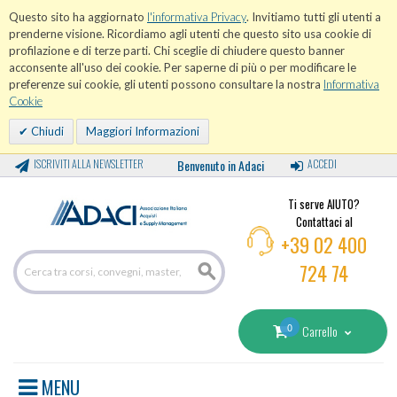
Questo sito ha aggiornato
l'informativa Privacy
. Invitiamo tutti gli utenti a
prenderne visione. Ricordiamo agli utenti che questo sito usa cookie di
profilazione e di terze parti. Chi sceglie di chiudere questo banner
acconsente all'uso dei cookie. Per saperne di più o per modificare le
preferenze sui cookie, gli utenti possono consultare la nostra
Informativa
Cookie
Chiudi
Maggiori Informazioni
ISCRIVITI ALLA NEWSLETTER
Benvenuto in Adaci
ACCEDI
Ti serve AIUTO?
Contattaci al
+39 02 400
724 74
0
Carrello
MENU