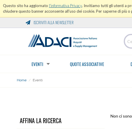
Questo sito ha aggiornato
l'informativa Privacy
. Invitiamo tutti gli utenti a 
chiudere questo banner acconsente all'uso dei cookie. Per saperne di più o p
ISCRIVITI ALLA NEWSLETTER
EVENTI
QUOTE ASSOCIATIVE
Home
/
Eventi
EVENTI
Non ci sono 
AFFINA LA RICERCA