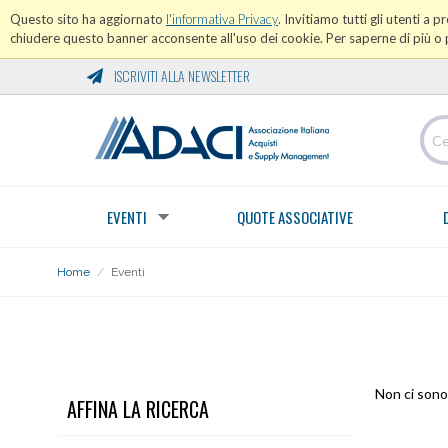
Questo sito ha aggiornato
l'informativa Privacy
. Invitiamo tutti gli utenti a 
chiudere questo banner acconsente all'uso dei cookie. Per saperne di più o p
ISCRIVITI ALLA NEWSLETTER
EVENTI
QUOTE ASSOCIATIVE
Home
/
Eventi
EVENTI
Non ci sono 
AFFINA LA RICERCA