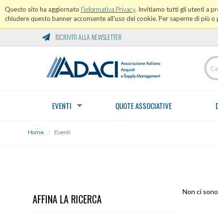
Questo sito ha aggiornato
l'informativa Privacy
. Invitiamo tutti gli utenti a 
chiudere questo banner acconsente all'uso dei cookie. Per saperne di più o p
ISCRIVITI ALLA NEWSLETTER
EVENTI
QUOTE ASSOCIATIVE
Home
/
Eventi
EVENTI
Non ci sono 
AFFINA LA RICERCA