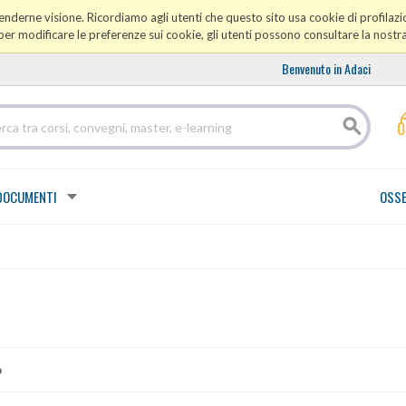
prenderne visione. Ricordiamo agli utenti che questo sito usa cookie di profilazio
er modificare le preferenze sui cookie, gli utenti possono consultare la nostr
Benvenuto in Adaci
DOCUMENTI
OSSE
o