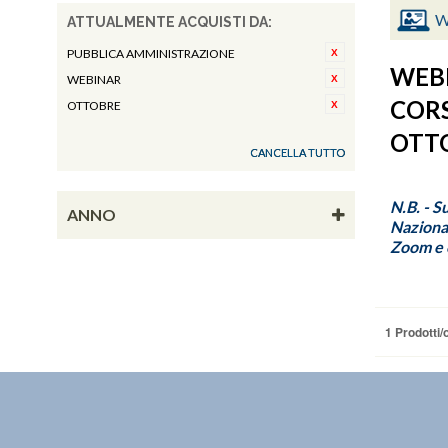
W
ATTUALMENTE ACQUISTI DA:
PUBBLICA AMMINISTRAZIONE
WEBI
WEBINAR
CORS
OTTOBRE
OTTO
CANCELLA TUTTO
N.B. - S
ANNO
Nazional
Zoom e c
1 Prodotti/