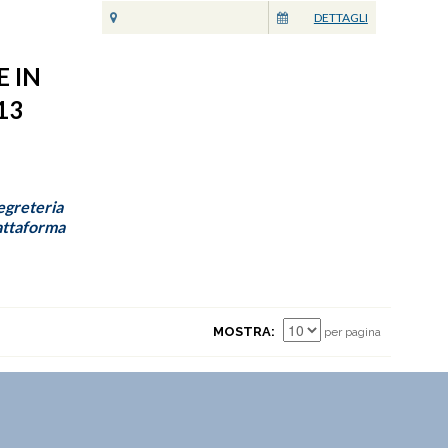
DETTAGLI
E IN
13
Segreteria
iattaforma
MOSTRA
per pagina