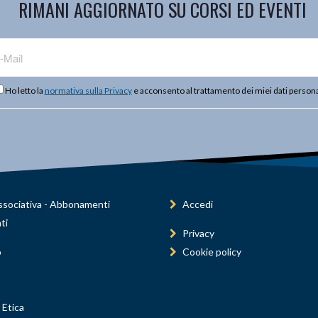
RIMANI AGGIORNATO SU CORSI ED EVENTI
Ho letto la
normativa sulla Privacy
e acconsento al trattamento dei miei dati persona
sociativa - Abbonamenti
Accedi
ti
Privacy
o
Cookie policy
 Etica