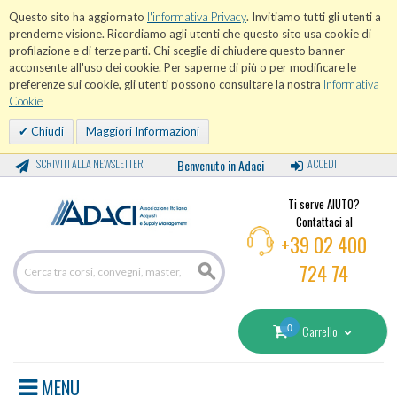
Questo sito ha aggiornato
l'informativa Privacy
. Invitiamo tutti gli utenti a
prenderne visione. Ricordiamo agli utenti che questo sito usa cookie di
profilazione e di terze parti. Chi sceglie di chiudere questo banner
acconsente all'uso dei cookie. Per saperne di più o per modificare le
preferenze sui cookie, gli utenti possono consultare la nostra
Informativa
Cookie
Chiudi
Maggiori Informazioni
ISCRIVITI ALLA NEWSLETTER
Benvenuto in Adaci
ACCEDI
Ti serve AIUTO?
Contattaci al
+39 02 400
724 74
0
Carrello
MENU