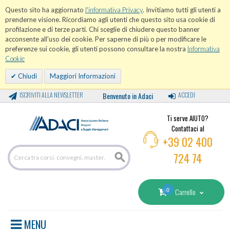
Questo sito ha aggiornato
l'informativa Privacy
. Invitiamo tutti gli utenti a
prenderne visione. Ricordiamo agli utenti che questo sito usa cookie di
profilazione e di terze parti. Chi sceglie di chiudere questo banner
acconsente all'uso dei cookie. Per saperne di più o per modificare le
preferenze sui cookie, gli utenti possono consultare la nostra
Informativa
Cookie
Chiudi
Maggiori Informazioni
ISCRIVITI ALLA NEWSLETTER
Benvenuto in Adaci
ACCEDI
Ti serve AIUTO?
Contattaci al
+39 02 400
724 74
0
Carrello
MENU