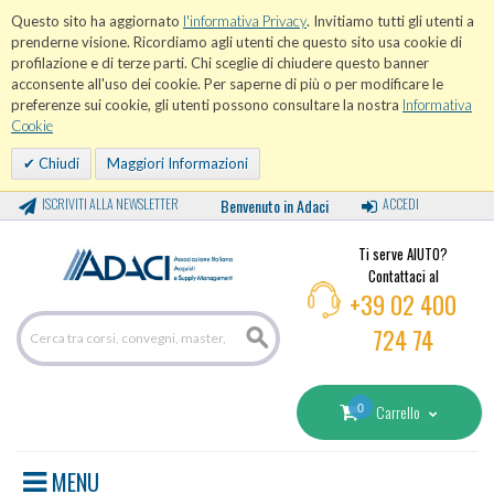
Questo sito ha aggiornato
l'informativa Privacy
. Invitiamo tutti gli utenti a
prenderne visione. Ricordiamo agli utenti che questo sito usa cookie di
profilazione e di terze parti. Chi sceglie di chiudere questo banner
acconsente all'uso dei cookie. Per saperne di più o per modificare le
preferenze sui cookie, gli utenti possono consultare la nostra
Informativa
Cookie
Chiudi
Maggiori Informazioni
ISCRIVITI ALLA NEWSLETTER
Benvenuto in Adaci
ACCEDI
Ti serve AIUTO?
Contattaci al
+39 02 400
724 74
0
Carrello
MENU