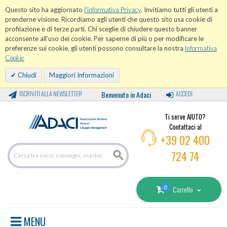
Questo sito ha aggiornato
l'informativa Privacy
. Invitiamo tutti gli utenti a
prenderne visione. Ricordiamo agli utenti che questo sito usa cookie di
profilazione e di terze parti. Chi sceglie di chiudere questo banner
acconsente all'uso dei cookie. Per saperne di più o per modificare le
preferenze sui cookie, gli utenti possono consultare la nostra
Informativa
Cookie
Chiudi
Maggiori Informazioni
ISCRIVITI ALLA NEWSLETTER
Benvenuto in Adaci
ACCEDI
Ti serve AIUTO?
Contattaci al
+39 02 400
724 74
0
Carrello
MENU