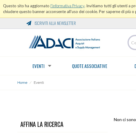
Questo sito ha aggiornato
l'informativa Privacy
. Invitiamo tutti gli utenti a 
chiudere questo banner acconsente all'uso dei cookie. Per saperne di più o p
ISCRIVITI ALLA NEWSLETTER
EVENTI
QUOTE ASSOCIATIVE
Home
/
Eventi
EVENTI
Non ci sono 
AFFINA LA RICERCA