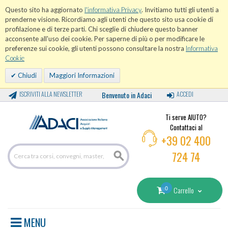
Questo sito ha aggiornato
l'informativa Privacy
. Invitiamo tutti gli utenti a
prenderne visione. Ricordiamo agli utenti che questo sito usa cookie di
profilazione e di terze parti. Chi sceglie di chiudere questo banner
acconsente all'uso dei cookie. Per saperne di più o per modificare le
preferenze sui cookie, gli utenti possono consultare la nostra
Informativa
Cookie
Chiudi
Maggiori Informazioni
ISCRIVITI ALLA NEWSLETTER
Benvenuto in Adaci
ACCEDI
Ti serve AIUTO?
Contattaci al
+39 02 400
724 74
0
Carrello
MENU