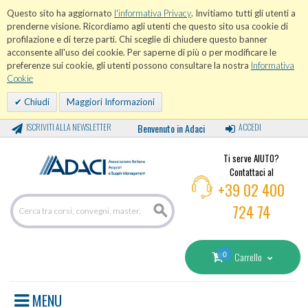
Questo sito ha aggiornato
l'informativa Privacy
. Invitiamo tutti gli utenti a
prenderne visione. Ricordiamo agli utenti che questo sito usa cookie di
profilazione e di terze parti. Chi sceglie di chiudere questo banner
acconsente all'uso dei cookie. Per saperne di più o per modificare le
preferenze sui cookie, gli utenti possono consultare la nostra
Informativa
Cookie
Chiudi
Maggiori Informazioni
ISCRIVITI ALLA NEWSLETTER
Benvenuto in Adaci
ACCEDI
Ti serve AIUTO?
Contattaci al
+39 02 400
724 74
0
Carrello
MENU