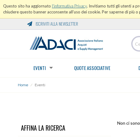
Questo sito ha aggiornato
l'informativa Privacy
. Invitiamo tutti gli utenti a 
chiudere questo banner acconsente all'uso dei cookie. Per saperne di più o p
ISCRIVITI ALLA NEWSLETTER
EVENTI
QUOTE ASSOCIATIVE
Home
/
Eventi
EVENTI
Non ci sono 
AFFINA LA RICERCA