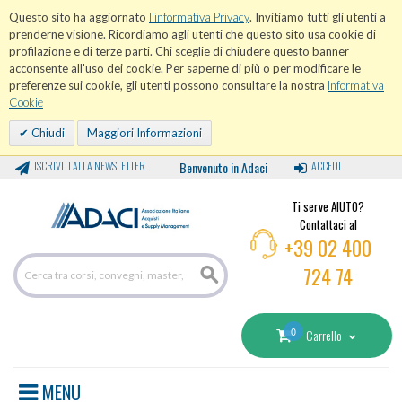
Questo sito ha aggiornato
l'informativa Privacy
. Invitiamo tutti gli utenti a
prenderne visione. Ricordiamo agli utenti che questo sito usa cookie di
profilazione e di terze parti. Chi sceglie di chiudere questo banner
acconsente all'uso dei cookie. Per saperne di più o per modificare le
preferenze sui cookie, gli utenti possono consultare la nostra
Informativa
Cookie
Chiudi
Maggiori Informazioni
ISCRIVITI ALLA NEWSLETTER
Benvenuto in Adaci
ACCEDI
Ti serve AIUTO?
Contattaci al
+39 02 400
724 74
0
Carrello
MENU