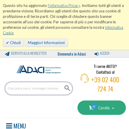
Questo sito ha aggiornato
l'informativa Privacy
. Invitiamo tutti gli utenti a
prenderne visione. Ricordiamo agli utenti che questo sito usa cookie di
profilazione e di terze parti. Chi sceglie di chiudere questo banner
acconsente all'uso dei cookie. Per saperne di più o per modificare le
preferenze sui cookie, gli utenti possono consultare la nostra
Informativa
Cookie
Chiudi
Maggiori Informazioni
ISCRIVITI ALLA NEWSLETTER
Benvenuto in Adaci
ACCEDI
Ti serve AIUTO?
Contattaci al
+39 02 400
724 74
0
Carrello
MENU