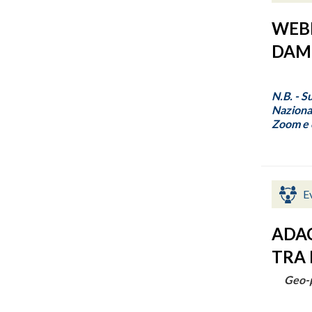
WEBI
DAME
N.B. - S
Nazional
Zoom e c
E
ADAC
TRA 
Geo-p