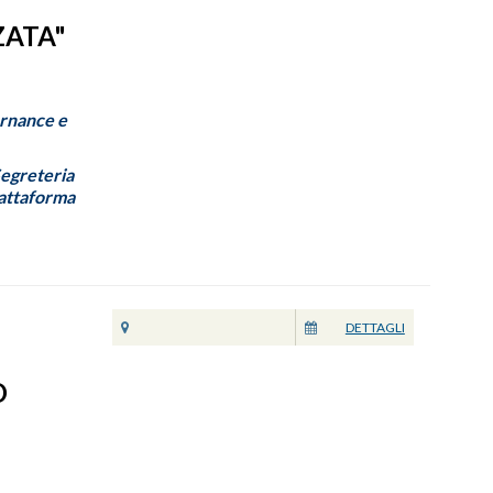
ZATA"
ernance e
Segreteria
iattaforma
DETTAGLI
O