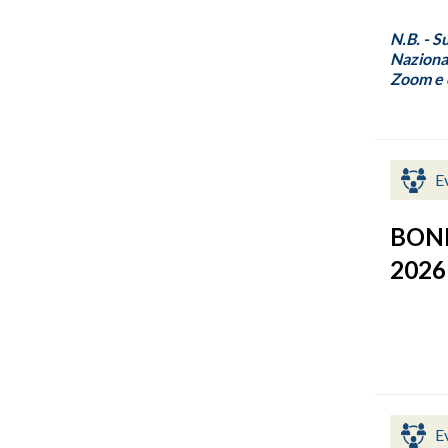
N.B. - S
Nazional
Zoom e c
E
BONF
2026
E