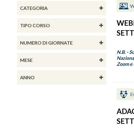
W
CATEGORIA
WEBI
TIPO CORSO
SETT
NUMERO DI GIORNATE
N.B. - S
Nazional
MESE
Zoom e c
ANNO
E
ADAC
SETT