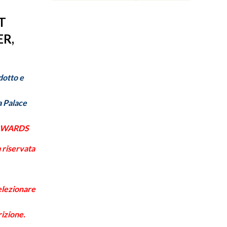
T
ER,
dotto e
a Palace
E AWARDS
a riservata
elezionare
izione.