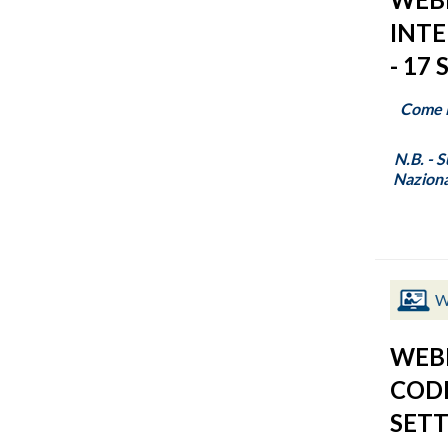
INTE
- 17
Come P
N.B. - 
Naziona
W
WEBI
CODI
SETT