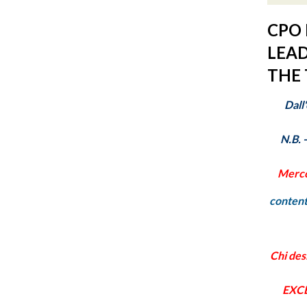
CPO 
LEAD
THE 
Dall
N.B. 
Merco
conten
Chi des
EXCE