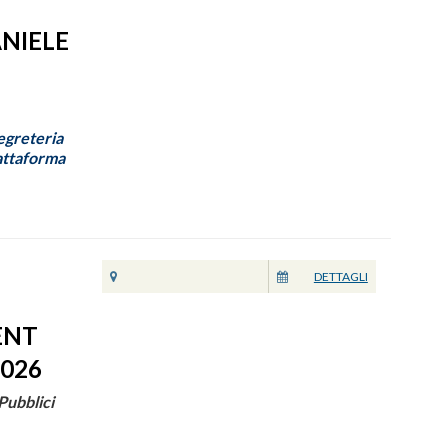
ANIELE
Segreteria
iattaforma
DETTAGLI
ENT
2026
Pubblici