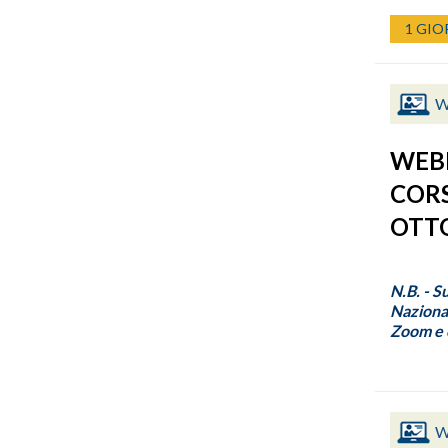
1 GIO
W
WEBI
CORS
OTTO
N.B. - S
Nazional
Zoom e c
W