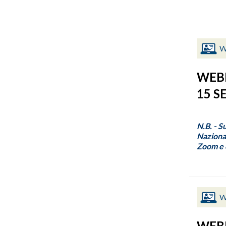
W
WEBI
15 S
N.B. - S
Nazional
Zoom e c
W
WEBI