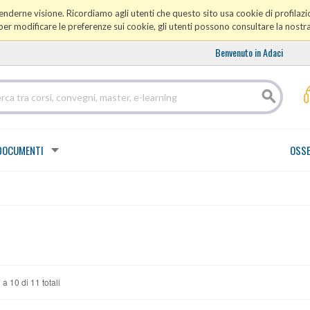
prenderne visione. Ricordiamo agli utenti che questo sito usa cookie di profilazio
er modificare le preferenze sui cookie, gli utenti possono consultare la nostr
Benvenuto in Adaci
DOCUMENTI
OSSE
 a 10 di 11 totali