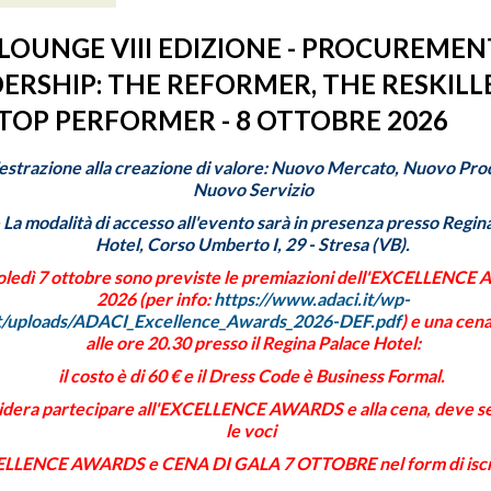
LOUNGE VIII EDIZIONE - PROCUREMEN
ERSHIP: THE REFORMER, THE RESKILL
TOP PERFORMER - 8 OTTOBRE 2026
'estrazione alla creazione di valore: Nuovo Mercato, Nuovo Pro
Nuovo Servizio
-
La modalità di accesso all'evento sarà in presenza presso Regin
Hotel, Corso Umberto I, 29 - Stresa (VB).
ledì 7 ottobre sono previste le premiazioni dell'EXCELLENC
2026 (per info:
https://www.adaci.it/wp-
t/uploads/ADACI_Excellence_Awards_2026-DEF.pdf
) e una cen
alle ore 20.30 presso il Regina Palace Hotel:
il costo è di
60 € e il Dress Code è Business Formal.
idera partecipare all'EXCELLENCE AWARDS e alla cena, deve s
le voci
LLENCE AWARDS e CENA DI GALA 7 OTTOBRE nel form di iscr