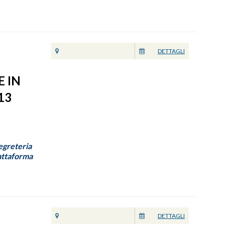
DETTAGLI
E IN
13
Segreteria
iattaforma
DETTAGLI