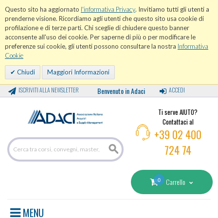
Questo sito ha aggiornato
l'informativa Privacy
. Invitiamo tutti gli utenti a
prenderne visione. Ricordiamo agli utenti che questo sito usa cookie di
profilazione e di terze parti. Chi sceglie di chiudere questo banner
acconsente all'uso dei cookie. Per saperne di più o per modificare le
preferenze sui cookie, gli utenti possono consultare la nostra
Informativa
Cookie
Chiudi
Maggiori Informazioni
ISCRIVITI ALLA NEWSLETTER
Benvenuto in Adaci
ACCEDI
Ti serve AIUTO?
Contattaci al
+39 02 400
724 74
0
Carrello
MENU