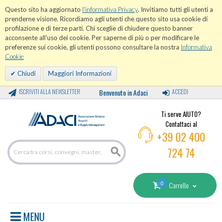
Questo sito ha aggiornato
l'informativa Privacy
. Invitiamo tutti gli utenti a
prenderne visione. Ricordiamo agli utenti che questo sito usa cookie di
profilazione e di terze parti. Chi sceglie di chiudere questo banner
acconsente all'uso dei cookie. Per saperne di più o per modificare le
preferenze sui cookie, gli utenti possono consultare la nostra
Informativa
Cookie
Chiudi
Maggiori Informazioni
ISCRIVITI ALLA NEWSLETTER
Benvenuto in Adaci
ACCEDI
Ti serve AIUTO?
Contattaci al
+39 02 400
724 74
0
Carrello
MENU