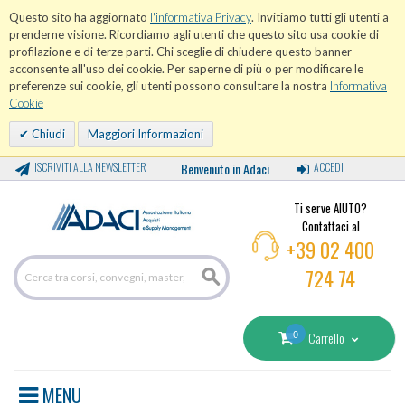
Questo sito ha aggiornato
l'informativa Privacy
. Invitiamo tutti gli utenti a
prenderne visione. Ricordiamo agli utenti che questo sito usa cookie di
profilazione e di terze parti. Chi sceglie di chiudere questo banner
acconsente all'uso dei cookie. Per saperne di più o per modificare le
preferenze sui cookie, gli utenti possono consultare la nostra
Informativa
Cookie
Chiudi
Maggiori Informazioni
ISCRIVITI ALLA NEWSLETTER
Benvenuto in Adaci
ACCEDI
Ti serve AIUTO?
Contattaci al
+39 02 400
724 74
0
Carrello
MENU