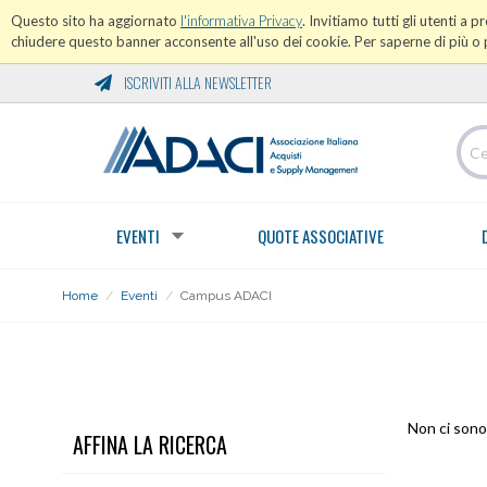
Questo sito ha aggiornato
l'informativa Privacy
. Invitiamo tutti gli utenti a 
chiudere questo banner acconsente all'uso dei cookie. Per saperne di più o p
ISCRIVITI ALLA NEWSLETTER
EVENTI
QUOTE ASSOCIATIVE
Home
/
Eventi
/
Campus ADACI
CAMPUS ADACI
Non ci sono 
AFFINA LA RICERCA