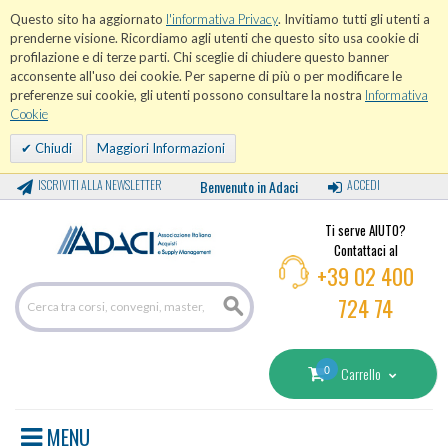
Questo sito ha aggiornato
l'informativa Privacy
. Invitiamo tutti gli utenti a
prenderne visione. Ricordiamo agli utenti che questo sito usa cookie di
profilazione e di terze parti. Chi sceglie di chiudere questo banner
acconsente all'uso dei cookie. Per saperne di più o per modificare le
preferenze sui cookie, gli utenti possono consultare la nostra
Informativa
Cookie
Chiudi
Maggiori Informazioni
ISCRIVITI ALLA NEWSLETTER
Benvenuto in Adaci
ACCEDI
Ti serve AIUTO?
Contattaci al
+39 02 400
724 74
0
Carrello
MENU