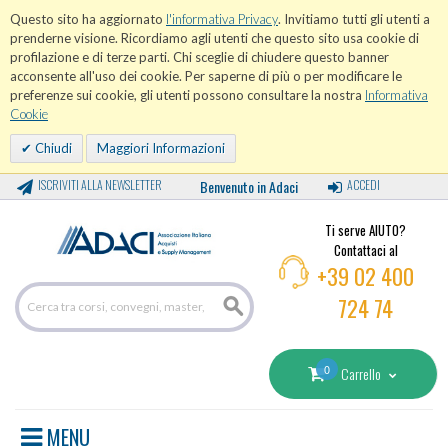
Questo sito ha aggiornato
l'informativa Privacy
. Invitiamo tutti gli utenti a
prenderne visione. Ricordiamo agli utenti che questo sito usa cookie di
profilazione e di terze parti. Chi sceglie di chiudere questo banner
acconsente all'uso dei cookie. Per saperne di più o per modificare le
preferenze sui cookie, gli utenti possono consultare la nostra
Informativa
Cookie
Chiudi
Maggiori Informazioni
ISCRIVITI ALLA NEWSLETTER
Benvenuto in Adaci
ACCEDI
Ti serve AIUTO?
Contattaci al
+39 02 400
724 74
0
Carrello
MENU