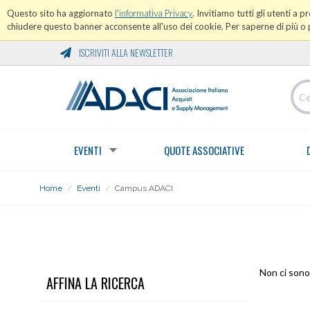
Questo sito ha aggiornato
l'informativa Privacy
. Invitiamo tutti gli utenti a 
chiudere questo banner acconsente all'uso dei cookie. Per saperne di più o p
ISCRIVITI ALLA NEWSLETTER
EVENTI
QUOTE ASSOCIATIVE
Home
/
Eventi
/
Campus ADACI
CAMPUS ADACI
Non ci sono 
AFFINA LA RICERCA