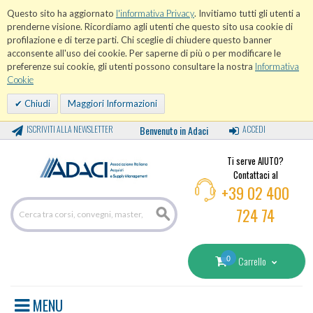
Questo sito ha aggiornato
l'informativa Privacy
. Invitiamo tutti gli utenti a
prenderne visione. Ricordiamo agli utenti che questo sito usa cookie di
profilazione e di terze parti. Chi sceglie di chiudere questo banner
acconsente all'uso dei cookie. Per saperne di più o per modificare le
preferenze sui cookie, gli utenti possono consultare la nostra
Informativa
Cookie
Chiudi
Maggiori Informazioni
ISCRIVITI ALLA NEWSLETTER
Benvenuto in Adaci
ACCEDI
Ti serve AIUTO?
Contattaci al
+39 02 400
724 74
0
Carrello
MENU