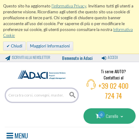
Questo sito ha aggiornato
l'informativa Privacy
. Invitiamo tutti gli utenti a
prenderne visione. Ricordiamo agli utenti che questo sito usa cookie di
profilazione e di terze parti. Chi sceglie di chiudere questo banner
acconsente all'uso dei cookie. Per saperne di più o per modificare le
preferenze sui cookie, gli utenti possono consultare la nostra
Informativa
Cookie
Chiudi
Maggiori Informazioni
ISCRIVITI ALLA NEWSLETTER
Benvenuto in Adaci
ACCEDI
Ti serve AIUTO?
Contattaci al
+39 02 400
724 74
0
Carrello
MENU