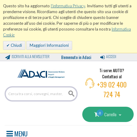
Questo sito ha aggiornato
l'informativa Privacy
. Invitiamo tutti gli utenti a
prenderne visione. Ricordiamo agli utenti che questo sito usa cookie di
profilazione e di terze parti. Chi sceglie di chiudere questo banner
acconsente all'uso dei cookie. Per saperne di più o per modificare le
preferenze sui cookie, gli utenti possono consultare la nostra
Informativa
Cookie
Chiudi
Maggiori Informazioni
ISCRIVITI ALLA NEWSLETTER
Benvenuto in Adaci
ACCEDI
Ti serve AIUTO?
Contattaci al
+39 02 400
724 74
0
Carrello
MENU