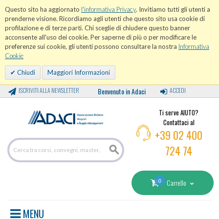
Questo sito ha aggiornato
l'informativa Privacy
. Invitiamo tutti gli utenti a
prenderne visione. Ricordiamo agli utenti che questo sito usa cookie di
profilazione e di terze parti. Chi sceglie di chiudere questo banner
acconsente all'uso dei cookie. Per saperne di più o per modificare le
preferenze sui cookie, gli utenti possono consultare la nostra
Informativa
Cookie
Chiudi
Maggiori Informazioni
ISCRIVITI ALLA NEWSLETTER
Benvenuto in Adaci
ACCEDI
Ti serve AIUTO?
Contattaci al
+39 02 400
724 74
0
Carrello
MENU