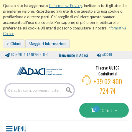
Questo sito ha aggiornato
l'informativa Privacy
. Invitiamo tutti gli utenti a
prenderne visione. Ricordiamo agli utenti che questo sito usa cookie di
profilazione e di terze parti. Chi sceglie di chiudere questo banner
acconsente all'uso dei cookie. Per saperne di più o per modificare le
preferenze sui cookie, gli utenti possono consultare la nostra
Informativa
Cookie
Chiudi
Maggiori Informazioni
ISCRIVITI ALLA NEWSLETTER
Benvenuto in Adaci
ACCEDI
Ti serve AIUTO?
Contattaci al
+39 02 400
724 74
0
Carrello
MENU