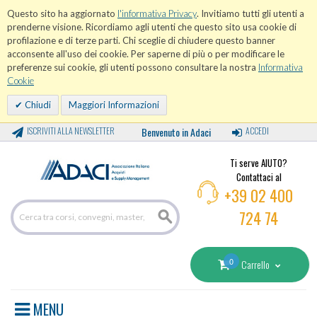
Questo sito ha aggiornato
l'informativa Privacy
. Invitiamo tutti gli utenti a
prenderne visione. Ricordiamo agli utenti che questo sito usa cookie di
profilazione e di terze parti. Chi sceglie di chiudere questo banner
acconsente all'uso dei cookie. Per saperne di più o per modificare le
preferenze sui cookie, gli utenti possono consultare la nostra
Informativa
Cookie
Chiudi
Maggiori Informazioni
ISCRIVITI ALLA NEWSLETTER
Benvenuto in Adaci
ACCEDI
Ti serve AIUTO?
Contattaci al
+39 02 400
724 74
0
Carrello
MENU