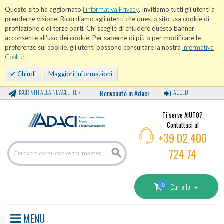
Questo sito ha aggiornato
l'informativa Privacy
. Invitiamo tutti gli utenti a
prenderne visione. Ricordiamo agli utenti che questo sito usa cookie di
profilazione e di terze parti. Chi sceglie di chiudere questo banner
acconsente all'uso dei cookie. Per saperne di più o per modificare le
preferenze sui cookie, gli utenti possono consultare la nostra
Informativa
Cookie
Chiudi
Maggiori Informazioni
ISCRIVITI ALLA NEWSLETTER
Benvenuto in Adaci
ACCEDI
Ti serve AIUTO?
Contattaci al
+39 02 400
724 74
0
Carrello
MENU