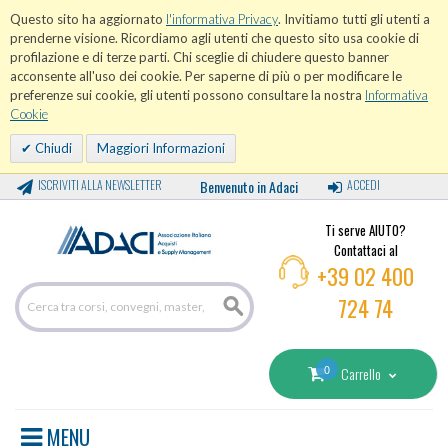
Questo sito ha aggiornato
l'informativa Privacy
. Invitiamo tutti gli utenti a
prenderne visione. Ricordiamo agli utenti che questo sito usa cookie di
profilazione e di terze parti. Chi sceglie di chiudere questo banner
acconsente all'uso dei cookie. Per saperne di più o per modificare le
preferenze sui cookie, gli utenti possono consultare la nostra
Informativa
Cookie
Chiudi
Maggiori Informazioni
ISCRIVITI ALLA NEWSLETTER
Benvenuto in Adaci
ACCEDI
Ti serve AIUTO?
Contattaci al
+39 02 400
724 74
0
Carrello
MENU