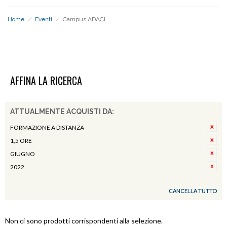
Home
/
Eventi
/
Campus ADACI
CAMPUS ADACI
AFFINA LA RICERCA
ATTUALMENTE ACQUISTI DA:
FORMAZIONE A DISTANZA
1,5 ORE
GIUGNO
2022
CANCELLA TUTTO
Non ci sono prodotti corrispondenti alla selezione.