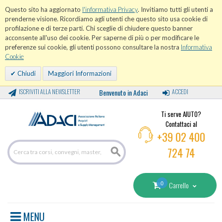
Questo sito ha aggiornato
l'informativa Privacy
. Invitiamo tutti gli utenti a
prenderne visione. Ricordiamo agli utenti che questo sito usa cookie di
profilazione e di terze parti. Chi sceglie di chiudere questo banner
acconsente all'uso dei cookie. Per saperne di più o per modificare le
preferenze sui cookie, gli utenti possono consultare la nostra
Informativa
Cookie
Chiudi
Maggiori Informazioni
ISCRIVITI ALLA NEWSLETTER
Benvenuto in Adaci
ACCEDI
Ti serve AIUTO?
Contattaci al
+39 02 400
724 74
0
Carrello
MENU