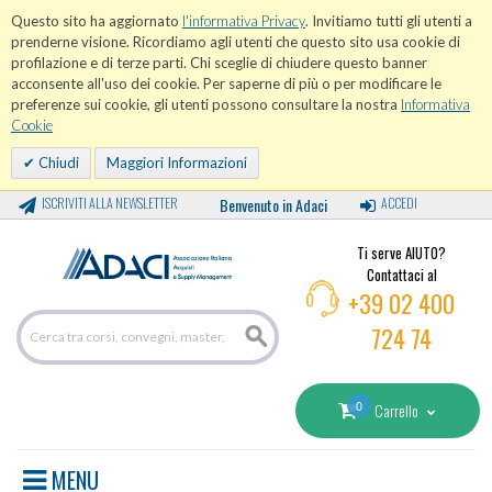
Questo sito ha aggiornato
l'informativa Privacy
. Invitiamo tutti gli utenti a
prenderne visione. Ricordiamo agli utenti che questo sito usa cookie di
profilazione e di terze parti. Chi sceglie di chiudere questo banner
acconsente all'uso dei cookie. Per saperne di più o per modificare le
preferenze sui cookie, gli utenti possono consultare la nostra
Informativa
Cookie
Chiudi
Maggiori Informazioni
ISCRIVITI ALLA NEWSLETTER
Benvenuto in Adaci
ACCEDI
Ti serve AIUTO?
Contattaci al
+39 02 400
724 74
0
Carrello
MENU