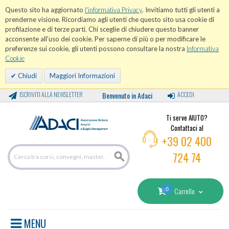
Questo sito ha aggiornato
l'informativa Privacy
. Invitiamo tutti gli utenti a
prenderne visione. Ricordiamo agli utenti che questo sito usa cookie di
profilazione e di terze parti. Chi sceglie di chiudere questo banner
acconsente all'uso dei cookie. Per saperne di più o per modificare le
preferenze sui cookie, gli utenti possono consultare la nostra
Informativa
Cookie
Chiudi
Maggiori Informazioni
ISCRIVITI ALLA NEWSLETTER
Benvenuto in Adaci
ACCEDI
Ti serve AIUTO?
Contattaci al
+39 02 400
724 74
0
Carrello
MENU