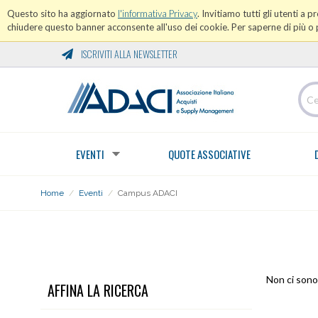
Questo sito ha aggiornato
l'informativa Privacy
. Invitiamo tutti gli utenti a 
chiudere questo banner acconsente all'uso dei cookie. Per saperne di più o p
ISCRIVITI ALLA NEWSLETTER
EVENTI
QUOTE ASSOCIATIVE
Home
/
Eventi
/
Campus ADACI
CAMPUS ADACI
Non ci sono 
AFFINA LA RICERCA