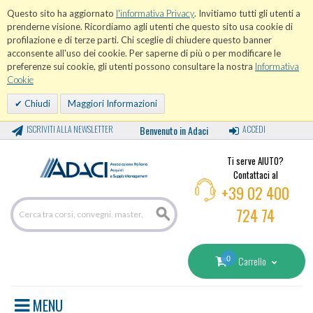
Questo sito ha aggiornato
l'informativa Privacy
. Invitiamo tutti gli utenti a
prenderne visione. Ricordiamo agli utenti che questo sito usa cookie di
profilazione e di terze parti. Chi sceglie di chiudere questo banner
acconsente all'uso dei cookie. Per saperne di più o per modificare le
preferenze sui cookie, gli utenti possono consultare la nostra
Informativa
Cookie
Chiudi
Maggiori Informazioni
ISCRIVITI ALLA NEWSLETTER
Benvenuto in Adaci
ACCEDI
Ti serve AIUTO?
Contattaci al
+39 02 400
724 74
0
Carrello
MENU