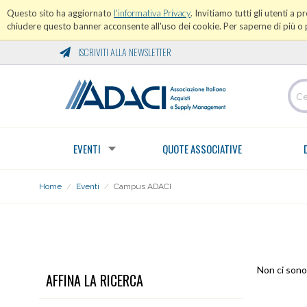
Questo sito ha aggiornato
l'informativa Privacy
. Invitiamo tutti gli utenti a 
chiudere questo banner acconsente all'uso dei cookie. Per saperne di più o p
ISCRIVITI ALLA NEWSLETTER
EVENTI
QUOTE ASSOCIATIVE
Home
/
Eventi
/
Campus ADACI
CAMPUS ADACI
Non ci sono 
AFFINA LA RICERCA